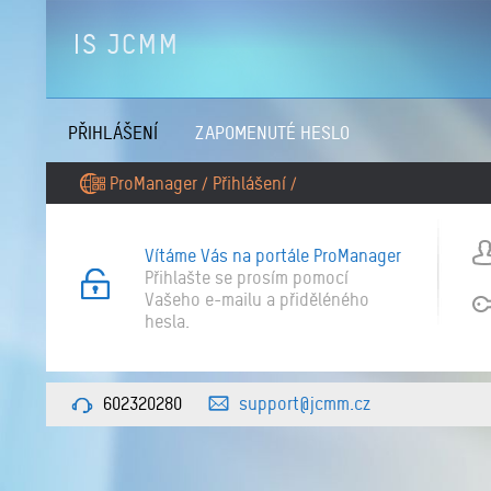
IS JCMM
PŘIHLÁŠENÍ
ZAPOMENUTÉ HESLO
ProManager
Přihlášení
/
/
Vítáme Vás na portále ProManager
Přihlašte se prosím pomocí
Vašeho e-mailu a přiděléného
hesla.
602320280
support@jcmm.cz